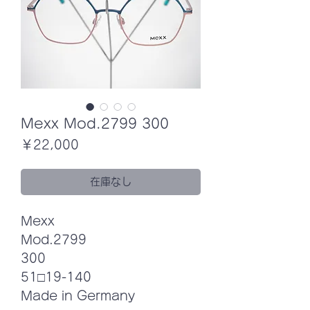
Mexx Mod.2799 300
価
￥22,000
格
在庫なし
Mexx
Mod.2799
300
51□19-140
Made in Germany