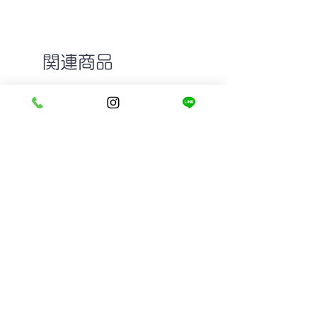
関連商品
GROOVER DOLL col.5 LIGHT
MASUNAGA since 19
YELLOW
MADISON #19
在庫なし
在庫なし