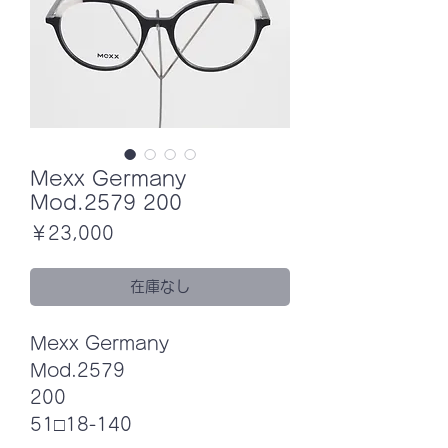
Mexx Germany
Mod.2579 200
価
￥23,000
格
在庫なし
Mexx Germany
Mod.2579
200
51□18-140