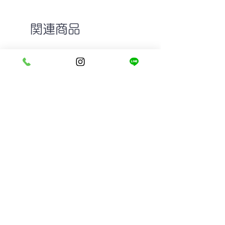
関連商品
GROOVER DOLL col.5 LIGHT
MASUNAGA since 19
YELLOW
MADISON #19
在庫なし
在庫なし