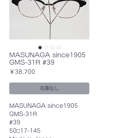
MASUNAGA since1905
GMS-31R #39
価
￥38,700
格
在庫なし
MASUNAGA since1905
GMS-31R
#39
50□17-145