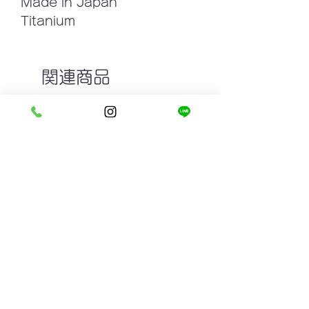
Made in Japan
Titanium
関連商品
GROOVER DOLL col.5 LIGHT
MASUNAGA since 19
YELLOW
MADISON #19