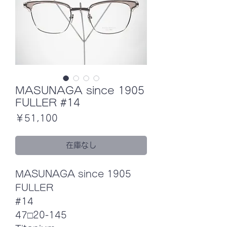
MASUNAGA since 1905
FULLER #14
価
￥51,100
格
在庫なし
MASUNAGA since 1905
FULLER
#14
47□20-145