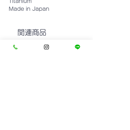
Titanium
Made in Japan
関連商品
GROOVER DOLL col.5 LIGHT
MASUNAGA since 19
YELLOW
MADISON #19