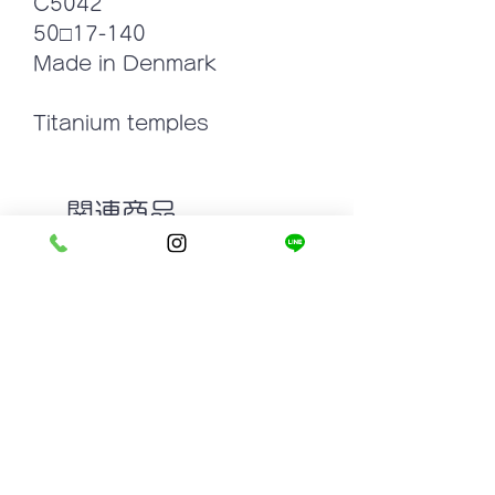
C5042
50□17-140
Made in Denmark
Titanium temples
関連商品