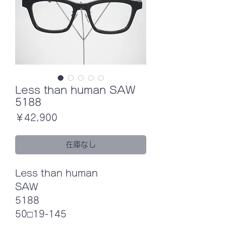
Less than human SAW
5188
価
￥42,900
格
在庫なし
Less than human
SAW
5188
50□19-145