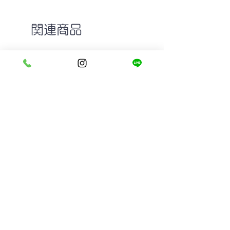
関連商品
GROOVER DOLL col.5 LIGHT
MASUNAGA since 19
YELLOW
MADISON #19
在庫なし
在庫なし