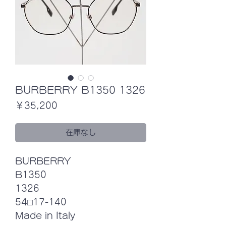
BURBERRY B1350 1326
価
￥35,200
格
在庫なし
BURBERRY
B1350
1326
54□17-140
Made in Italy