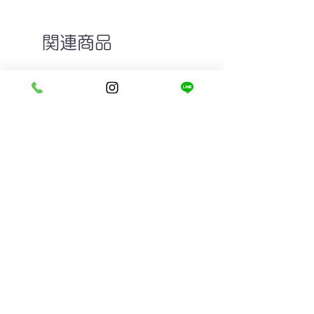
関連商品
GROOVER DOLL col.5 LIGHT
MASUNAGA since 19
YELLOW
MADISON #19
在庫なし
在庫なし